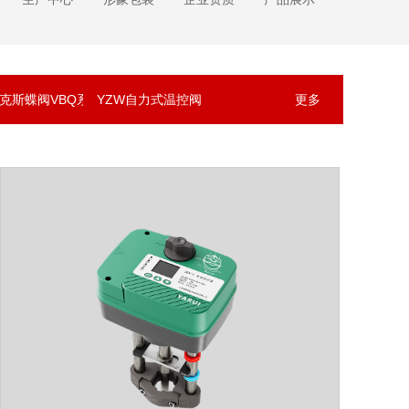
克斯蝶阀VBQ系列
YZW自力式温控阀
更多